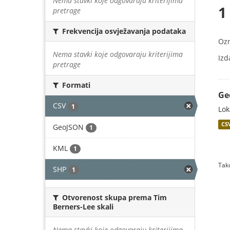
Nema stavki koje odgovaraju kriterijima
1
pretrage
Frekvencija osvježavanja podataka
Oz
Nema stavki koje odgovaraju kriterijima
Izd
pretrage
Formati
Ge
CSV
1
Lok
CS
GeoJSON
1
KML
1
Tako
SHP
1
Otvorenost skupa prema Tim
Berners-Lee skali
Nema stavki koje odgovaraju kriterijima