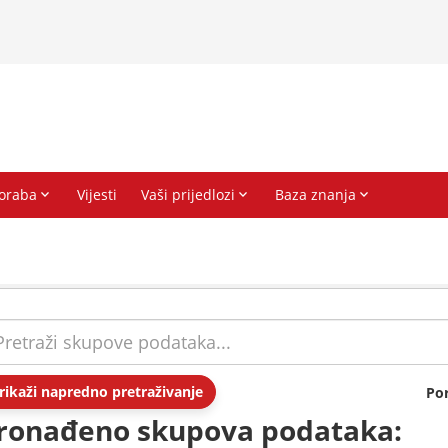
rikaži napredno pretraživanje
Po
ronađeno skupova podataka: