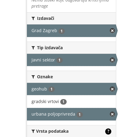
pretrage
Izdavači
Grad Zagreb
1
Tip izdavača
Javni sektor
1
Oznake
geohub
1
gradski vrtovi
1
urbana poljoprivreda
1
Vrsta podataka
?