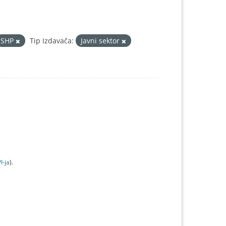
SHP
Tip Izdavača:
Javni sektor
I-jа
).