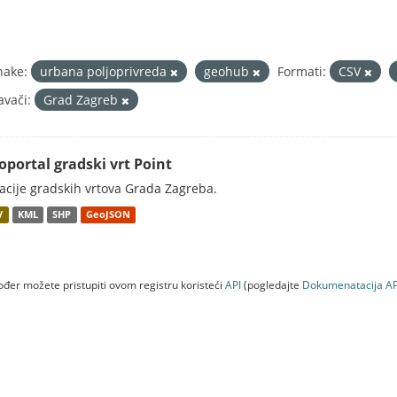
nake:
urbana poljoprivreda
geohub
Formati:
CSV
avači:
Grad Zagreb
oportal gradski vrt Point
acije gradskih vrtova Grada Zagreba.
V
KML
SHP
GeoJSON
đer možete pristupiti ovom registru koristeći
API
(pogledajte
Dokumenаtаcijа AP