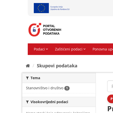
Preskoči
na
sadržaj
Skupovi podаtаkа
Tema
Stanovništvo i društvo
1
P
Visokovrijedni podaci
P