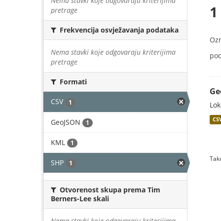
Nema stavki koje odgovaraju kriterijima
1
pretrage
Frekvencija osvježavanja podataka
Oz
Nema stavki koje odgovaraju kriterijima
pod
pretrage
Formati
Ge
CSV
1
Lok
CS
GeoJSON
1
KML
1
Tako
SHP
1
Otvorenost skupa prema Tim
Berners-Lee skali
Nema stavki koje odgovaraju kriterijima