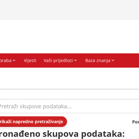
rikaži napredno pretraživanje
Po
ronađeno skupova podataka: