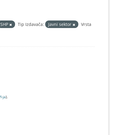
SHP
Tip Izdavača:
Javni sektor
Vrsta
I-jа
).