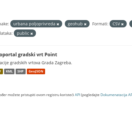
nake:
urbana poljoprivreda
geohub
Formati:
CSV
ataka:
public
oportal gradski vrt Point
acije gradskih vrtova Grada Zagreba.
V
KML
SHP
GeoJSON
đer možete pristupiti ovom registru koristeći
API
(pogledajte
Dokumenаtаcijа AP