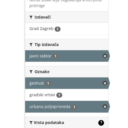
pretrage
Izdavači
Grad Zagreb
1
Tip izdavača
Javni sektor
1
Oznake
geohub
1
gradski vrtovi
1
urbana poljoprivreda
1
Vrsta podataka
?