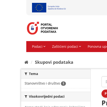
Preskoči
na
sadržaj
Skupovi podаtаkа
Tema
Stanovništvo i društvo
1
P
Visokovrijedni podaci
P