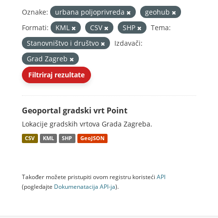
Oznake:
urbana poljoprivreda
geohub
Formati:
KML
CSV
SHP
Tema:
Stanovništvo i društvo
Izdavači:
Grad Zagreb
Filtriraj rezultate
Geoportal gradski vrt Point
Lokacije gradskih vrtova Grada Zagreba.
CSV
KML
SHP
GeoJSON
Također možete pristupiti ovom registru koristeći
API
(pogledajte
Dokumenаtаcijа API-jа
).