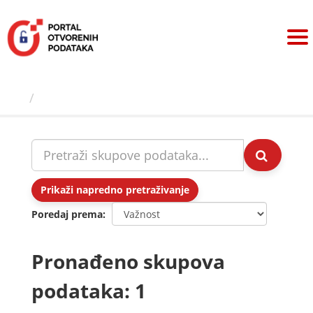
Preskoči
na
sadržaj
Skupovi podаtаkа
Prikaži napredno pretraživanje
Poredaj prema
Pronađeno skupova
podataka: 1