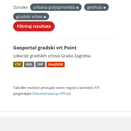
Oznake:
urbana poljoprivreda
geohub
gradski vrtovi
Filtriraj rezultate
Geoportal gradski vrt Point
Lokacije gradskih vrtova Grada Zagreba.
CSV
KML
SHP
GeoJSON
Također možete pristupiti ovom registru koristeći
API
(pogledajte
Dokumenаtаcijа API-jа
).