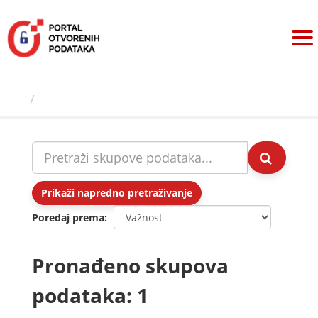
Preskoči
na
sadržaj
Skupovi podаtаkа
Prikaži napredno pretraživanje
Poredaj prema
Pronađeno skupova
podataka: 1