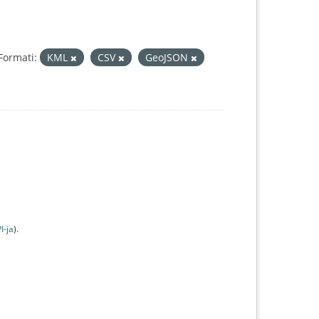
Formati:
KML
CSV
GeoJSON
I-jа
).