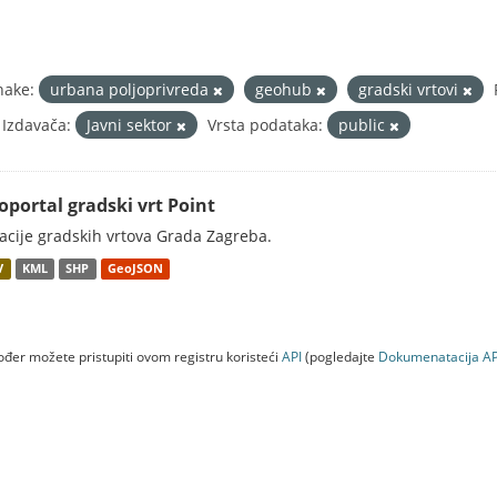
nake:
urbana poljoprivreda
geohub
gradski vrtovi
 Izdavača:
Javni sektor
Vrsta podataka:
public
oportal gradski vrt Point
acije gradskih vrtova Grada Zagreba.
V
KML
SHP
GeoJSON
đer možete pristupiti ovom registru koristeći
API
(pogledajte
Dokumenаtаcijа AP