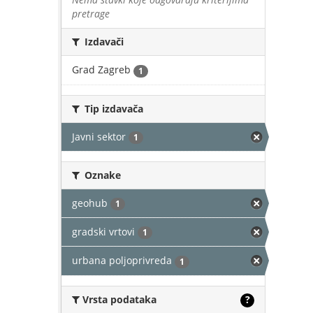
pretrage
Izdavači
Grad Zagreb
1
Tip izdavača
Javni sektor
1
Oznake
geohub
1
gradski vrtovi
1
urbana poljoprivreda
1
Vrsta podataka
?