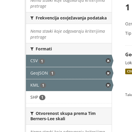
Nema stavki koje odgovaraju kriterijima
1
pretrage
Frekvencija osvježavanja podataka
Oz
Nema stavki koje odgovaraju kriterijima
Tip
pretrage
Formati
Ge
CSV
1
Lok
CS
GeoJSON
1
KML
1
Tako
SHP
1
Otvorenost skupa prema Tim
Berners-Lee skali
Nema stavki koje odgovaraju kriterijima