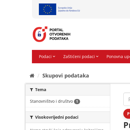
Preskoči
na
sadržaj
Skupovi podаtаkа
Tema
Stanovništvo i društvo
1
P
Visokovrijedni podaci
P