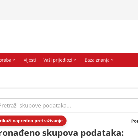
rikaži napredno pretraživanje
Po
ronađeno skupova podataka: