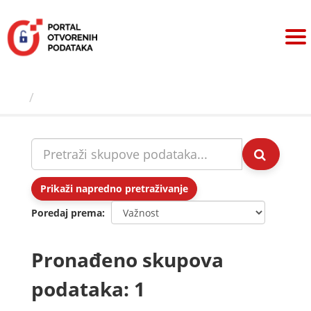
Preskoči
na
sadržaj
Skupovi podаtаkа
Prikaži napredno pretraživanje
Poredaj prema
Pronađeno skupova
podataka: 1