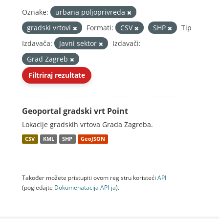
Oznake:
urbana poljoprivreda
gradski vrtovi
Formati:
CSV
SHP
Tip
Izdavača:
Javni sektor
Izdavači:
Grad Zagreb
Filtriraj rezultate
Geoportal gradski vrt Point
Lokacije gradskih vrtova Grada Zagreba.
CSV
KML
SHP
GeoJSON
Također možete pristupiti ovom registru koristeći
API
(pogledajte
Dokumenаtаcijа API-jа
).