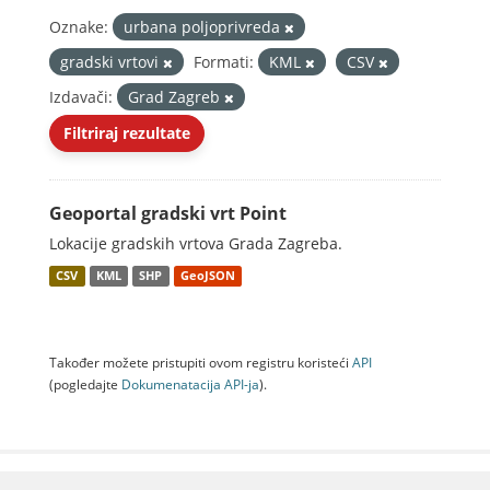
Oznake:
urbana poljoprivreda
gradski vrtovi
Formati:
KML
CSV
Izdavači:
Grad Zagreb
Filtriraj rezultate
Geoportal gradski vrt Point
Lokacije gradskih vrtova Grada Zagreba.
CSV
KML
SHP
GeoJSON
Također možete pristupiti ovom registru koristeći
API
(pogledajte
Dokumenаtаcijа API-jа
).