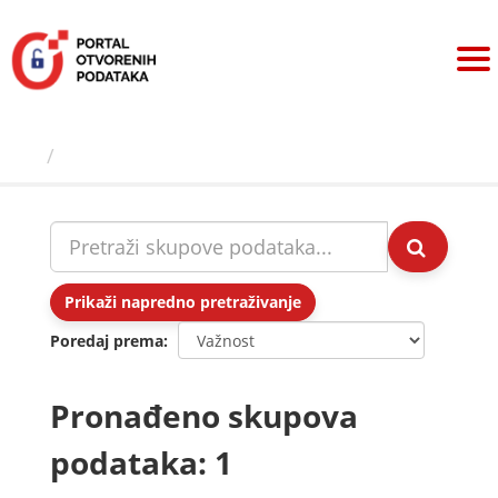
Preskoči
na
sadržaj
Skupovi podаtаkа
Prikaži napredno pretraživanje
Poredaj prema
Pronađeno skupova
podataka: 1