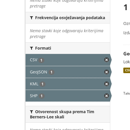
Nema stavki koje odgovaraju kriterijima
1
pretrage
Frekvencija osvježavanja podataka
Oz
Nema stavki koje odgovaraju kriterijima
Izd
pretrage
Formati
Ge
CSV
1
Lok
CS
GeoJSON
1
KML
1
Tako
SHP
1
Otvorenost skupa prema Tim
Berners-Lee skali
Nema stavki koje odgovaraju kriterijima