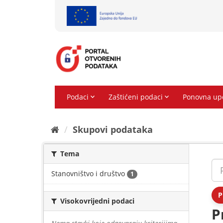
Preskoči
na
sadržaj
Skupovi podаtаkа
Tema
Stanovništvo i društvo
1
P
Visokovrijedni podaci
P