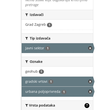
pretrage
Izdavači
Grad Zagreb
1
Tip izdavača
Javni sektor
1
Oznake
geohub
1
gradski vrtovi
1
urbana poljoprivreda
1
Vrsta podataka
?