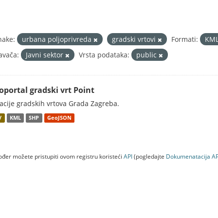
nake:
urbana poljoprivreda
gradski vrtovi
Formati:
KM
avača:
Javni sektor
Vrsta podataka:
public
oportal gradski vrt Point
acije gradskih vrtova Grada Zagreba.
V
KML
SHP
GeoJSON
đer možete pristupiti ovom registru koristeći
API
(pogledajte
Dokumenаtаcijа AP