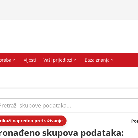
rikaži napredno pretraživanje
Po
ronađeno skupova podataka: