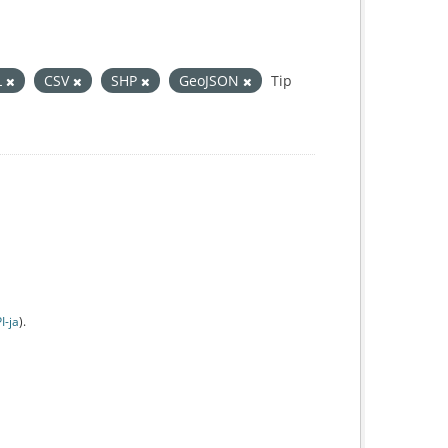
L
CSV
SHP
GeoJSON
Tip
I-jа
).