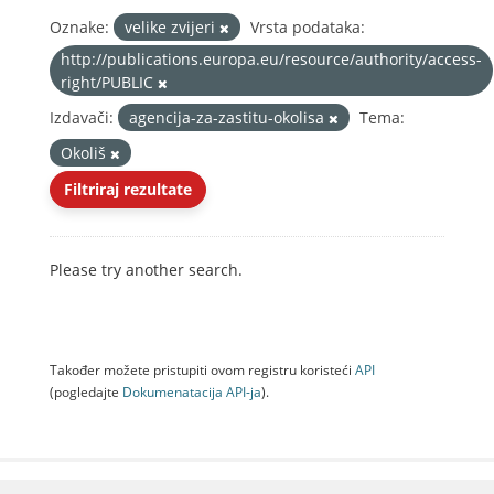
Oznake:
velike zvijeri
Vrsta podataka:
http://publications.europa.eu/resource/authority/access-
right/PUBLIC
Izdavači:
agencija-za-zastitu-okolisa
Tema:
Okoliš
Filtriraj rezultate
Please try another search.
Također možete pristupiti ovom registru koristeći
API
(pogledajte
Dokumenаtаcijа API-jа
).