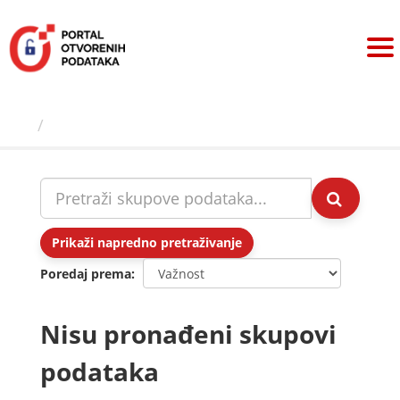
Preskoči
na
sadržaj
Skupovi podаtаkа
Prikaži napredno pretraživanje
Poredaj prema
Nisu pronađeni skupovi
podataka