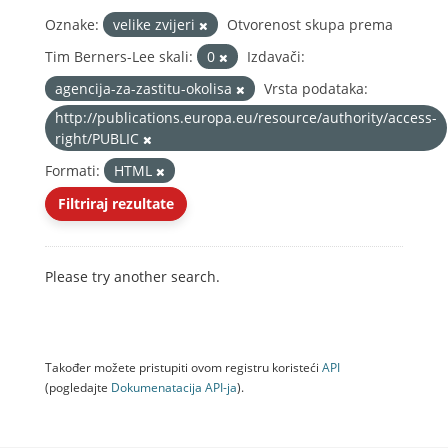
Oznake:
velike zvijeri
Otvorenost skupa prema
Tim Berners-Lee skali:
0
Izdavači:
agencija-za-zastitu-okolisa
Vrsta podataka:
http://publications.europa.eu/resource/authority/access-
right/PUBLIC
Formati:
HTML
Filtriraj rezultate
Please try another search.
Također možete pristupiti ovom registru koristeći
API
(pogledajte
Dokumenаtаcijа API-jа
).