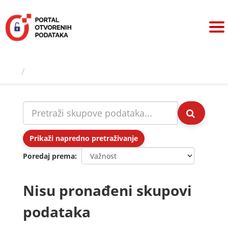
Preskoči
na
sadržaj
Skupovi podаtаkа
Prikaži napredno pretraživanje
Poredaj prema
Nisu pronađeni skupovi
podataka