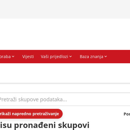
rikaži napredno pretraživanje
Po
isu pronađeni skupovi