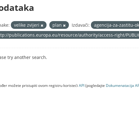
odataka
nake:
velike zvijeri
plan
Izdavači:
agencija-za-zastitu-o
ttp://publications.europa.eu/resource/authority/access-right/PUBL
ase try another search.
đer možete pristupiti ovom registru koristeći
API
(pogledajte
Dokumenаtаcijа AP