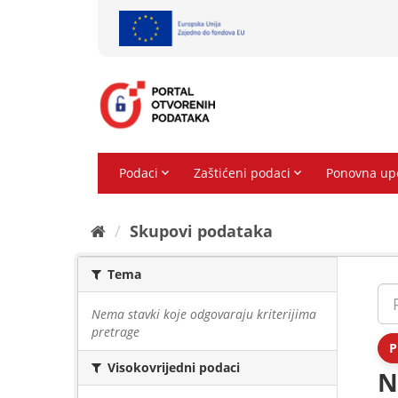
Preskoči
na
sadržaj
Skupovi podаtаkа
Tema
Nema stavki koje odgovaraju kriterijima
pretrage
P
Visokovrijedni podaci
N