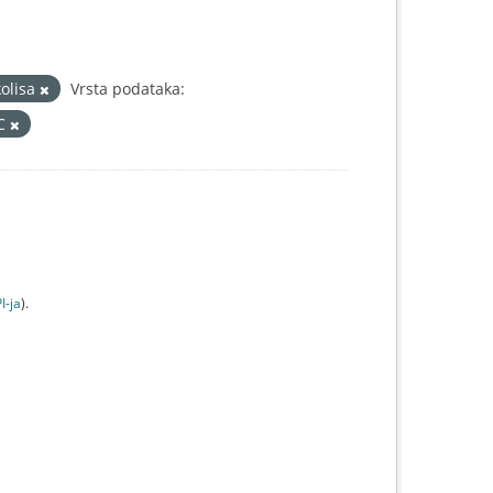
kolisa
Vrsta podataka:
IC
I-jа
).