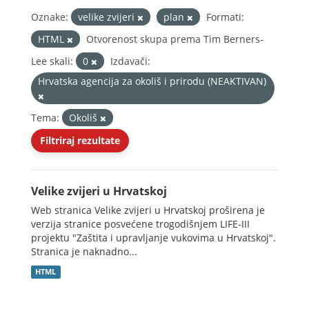
Oznake:
velike zvijeri
plan
Formati:
HTML
Otvorenost skupa prema Tim Berners-
Lee skali:
0
Izdavači:
Hrvatska agencija za okoliš i prirodu (NEAKTIVAN)
Tema:
Okoliš
Filtriraj rezultate
Velike zvijeri u Hrvatskoj
Web stranica Velike zvijeri u Hrvatskoj proširena je
verzija stranice posvećene trogodišnjem LIFE-III
projektu "Zaštita i upravljanje vukovima u Hrvatskoj".
Stranica je naknadno...
HTML