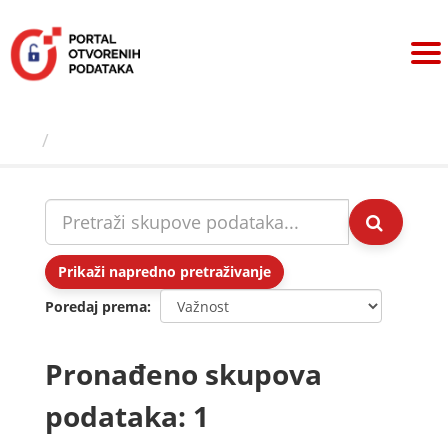
Preskoči
na
sadržaj
Skupovi podаtаkа
Prikaži napredno pretraživanje
Poredaj prema
Pronađeno skupova
podataka: 1