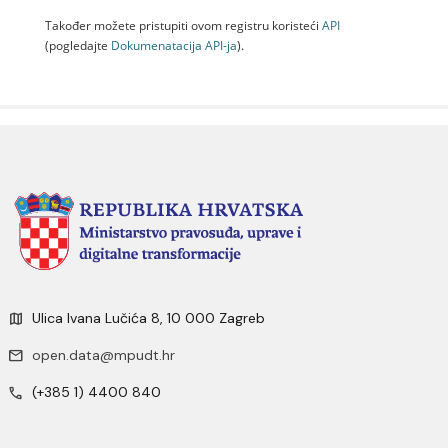
Također možete pristupiti ovom registru koristeći
API
(pogledajte
Dokumenаtаcijа API-jа
).