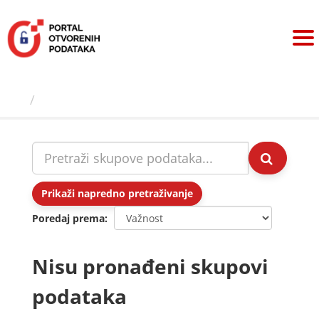
Preskoči
na
sadržaj
Skupovi podаtаkа
Prikaži napredno pretraživanje
Poredaj prema
Nisu pronađeni skupovi
podataka