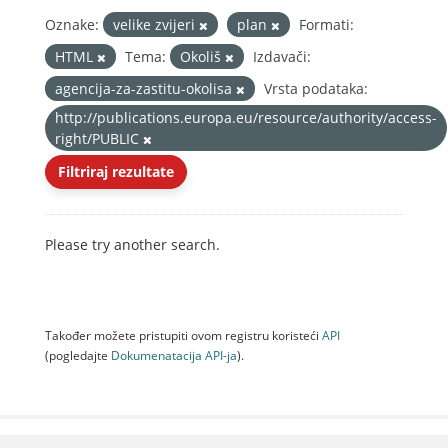
Oznake:
velike zvijeri
plan
Formati:
HTML
Tema:
Okoliš
Izdavači:
agencija-za-zastitu-okolisa
Vrsta podataka:
http://publications.europa.eu/resource/authority/access-
right/PUBLIC
Filtriraj rezultate
Please try another search.
Također možete pristupiti ovom registru koristeći
API
(pogledajte
Dokumenаtаcijа API-jа
).