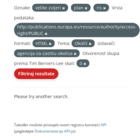
Oznake:
velike zvijeri
plan
ris
Vrsta
podataka:
http://publications.europa.eu/resource/authority/access-
right/PUBLIC
Formati:
HTML
Tema:
Okoliš
Izdavači:
agencija-za-zastitu-okolisa
Otvorenost skupa
prema Tim Berners-Lee skali:
0
Filtriraj rezultate
Please try another search.
Također možete pristupiti ovom registru koristeći
API
(pogledajte
Dokumenаtаcijа API-jа
).