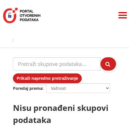
Preskoči
na
sadržaj
Skupovi podаtаkа
Prikaži napredno pretraživanje
Poredaj prema
Nisu pronađeni skupovi
podataka