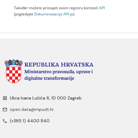
Također možete pristupiti ovom registru koristeći
API
(pogledajte
Dokumenаtаcijа API-jа
).