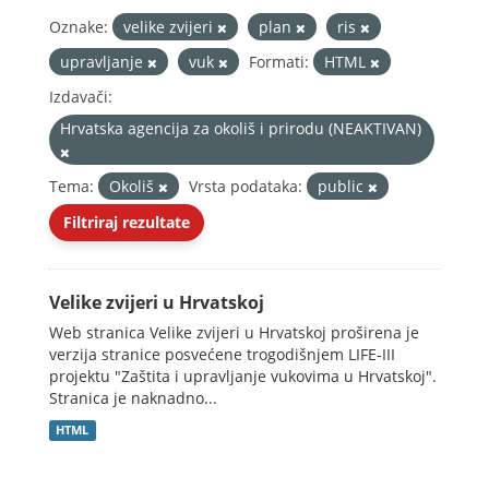
Oznake:
velike zvijeri
plan
ris
upravljanje
vuk
Formati:
HTML
Izdavači:
Hrvatska agencija za okoliš i prirodu (NEAKTIVAN)
Tema:
Okoliš
Vrsta podataka:
public
Filtriraj rezultate
Velike zvijeri u Hrvatskoj
Web stranica Velike zvijeri u Hrvatskoj proširena je
verzija stranice posvećene trogodišnjem LIFE-III
projektu "Zaštita i upravljanje vukovima u Hrvatskoj".
Stranica je naknadno...
HTML