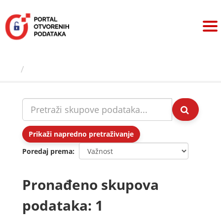
Preskoči
na
sadržaj
Skupovi podаtаkа
Prikaži napredno pretraživanje
Poredaj prema
Pronađeno skupova
podataka: 1