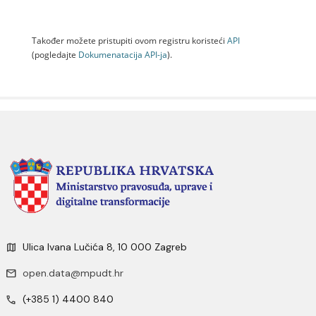
Također možete pristupiti ovom registru koristeći
API
(pogledajte
Dokumenаtаcijа API-jа
).