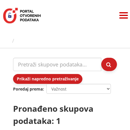
Preskoči
na
sadržaj
Skupovi podаtаkа
Prikaži napredno pretraživanje
Poredaj prema
Pronađeno skupova
podataka: 1