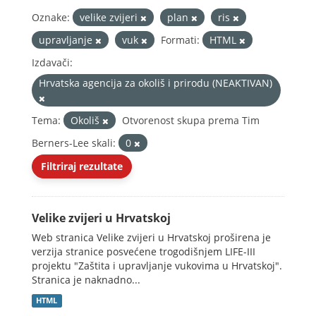
Oznake:
velike zvijeri
plan
ris
upravljanje
vuk
Formati:
HTML
Izdavači:
Hrvatska agencija za okoliš i prirodu (NEAKTIVAN)
Tema:
Okoliš
Otvorenost skupa prema Tim
Berners-Lee skali:
0
Filtriraj rezultate
Velike zvijeri u Hrvatskoj
Web stranica Velike zvijeri u Hrvatskoj proširena je
verzija stranice posvećene trogodišnjem LIFE-III
projektu "Zaštita i upravljanje vukovima u Hrvatskoj".
Stranica je naknadno...
HTML