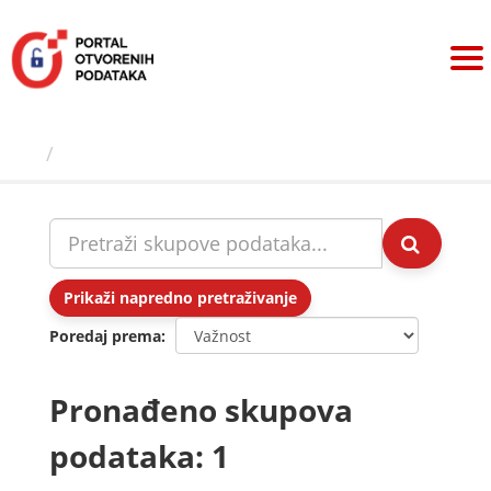
Preskoči
na
sadržaj
Skupovi podаtаkа
Prikaži napredno pretraživanje
Poredaj prema
Pronađeno skupova
podataka: 1