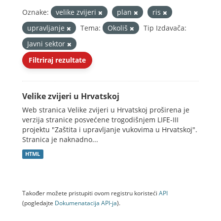
Oznake:
velike zvijeri
plan
ris
upravljanje
Tema:
Okoliš
Tip Izdavača:
Javni sektor
Filtriraj rezultate
Velike zvijeri u Hrvatskoj
Web stranica Velike zvijeri u Hrvatskoj proširena je
verzija stranice posvećene trogodišnjem LIFE-III
projektu "Zaštita i upravljanje vukovima u Hrvatskoj".
Stranica je naknadno...
HTML
Također možete pristupiti ovom registru koristeći
API
(pogledajte
Dokumenаtаcijа API-jа
).