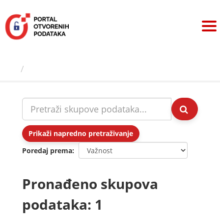
Preskoči
na
sadržaj
Skupovi podаtаkа
Prikaži napredno pretraživanje
Poredaj prema
Pronađeno skupova
podataka: 1