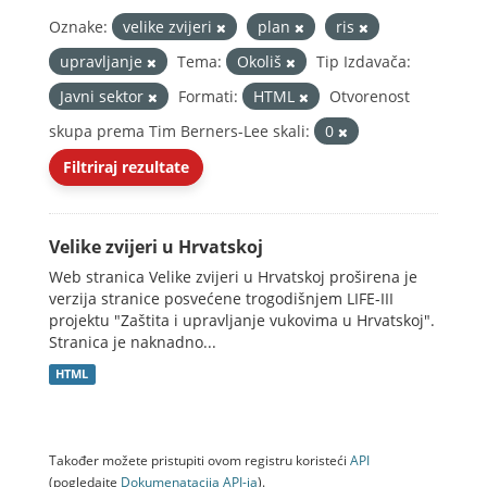
Oznake:
velike zvijeri
plan
ris
upravljanje
Tema:
Okoliš
Tip Izdavača:
Javni sektor
Formati:
HTML
Otvorenost
skupa prema Tim Berners-Lee skali:
0
Filtriraj rezultate
Velike zvijeri u Hrvatskoj
Web stranica Velike zvijeri u Hrvatskoj proširena je
verzija stranice posvećene trogodišnjem LIFE-III
projektu "Zaštita i upravljanje vukovima u Hrvatskoj".
Stranica je naknadno...
HTML
Također možete pristupiti ovom registru koristeći
API
(pogledajte
Dokumenаtаcijа API-jа
).