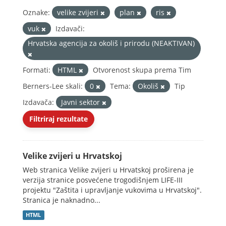
Oznake:
velike zvijeri
plan
ris
vuk
Izdavači:
Hrvatska agencija za okoliš i prirodu (NEAKTIVAN)
Formati:
HTML
Otvorenost skupa prema Tim
Berners-Lee skali:
0
Tema:
Okoliš
Tip
Izdavača:
Javni sektor
Filtriraj rezultate
Velike zvijeri u Hrvatskoj
Web stranica Velike zvijeri u Hrvatskoj proširena je
verzija stranice posvećene trogodišnjem LIFE-III
projektu "Zaštita i upravljanje vukovima u Hrvatskoj".
Stranica je naknadno...
HTML