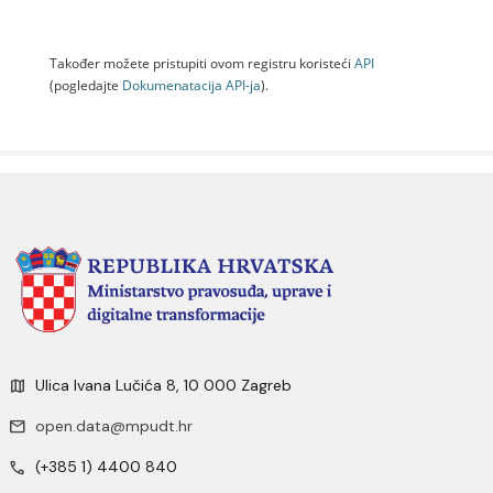
Također možete pristupiti ovom registru koristeći
API
(pogledajte
Dokumenаtаcijа API-jа
).