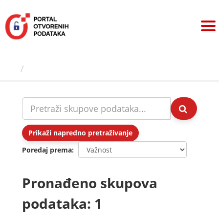
Preskoči
na
sadržaj
Skupovi podаtаkа
Prikaži napredno pretraživanje
Poredaj prema
Pronađeno skupova
podataka: 1