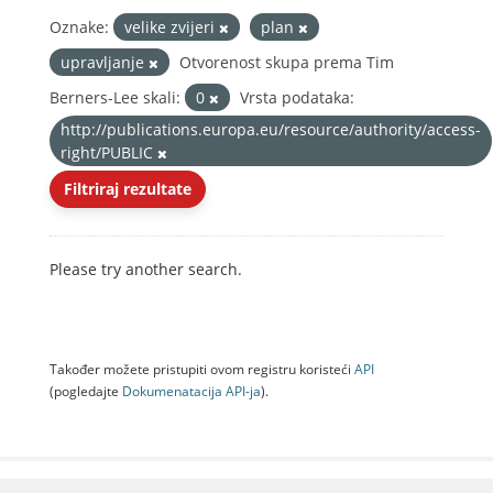
Oznake:
velike zvijeri
plan
upravljanje
Otvorenost skupa prema Tim
Berners-Lee skali:
0
Vrsta podataka:
http://publications.europa.eu/resource/authority/access-
right/PUBLIC
Filtriraj rezultate
Please try another search.
Također možete pristupiti ovom registru koristeći
API
(pogledajte
Dokumenаtаcijа API-jа
).