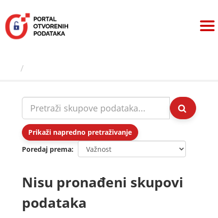
Preskoči
na
sadržaj
Skupovi podаtаkа
Prikaži napredno pretraživanje
Poredaj prema
Nisu pronađeni skupovi
podataka