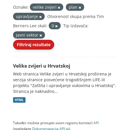
Oznake:
velike zvijeri
plan
upravljanje
Otvorenost skupa prema Tim
Berners-Lee skali:
0
Tip Izdavača:
Javni sektor
Filtriraj rezultate
Velike zvijeri u Hrvatskoj
Web stranica Velike zvijeri u Hrvatskoj proširena je
verzija stranice posvećene trogodišnjem LIFE-III
projektu "Zaštita i upravljanje vukovima u Hrvatskoj".
Stranica je naknadno...
HTML
Također možete pristupiti ovom registru koristeći
API
(pogledajte
Dokumenаtаcijа API-jа
).