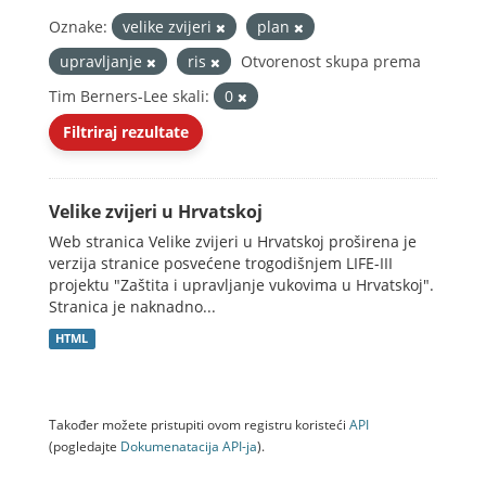
Oznake:
velike zvijeri
plan
upravljanje
ris
Otvorenost skupa prema
Tim Berners-Lee skali:
0
Filtriraj rezultate
Velike zvijeri u Hrvatskoj
Web stranica Velike zvijeri u Hrvatskoj proširena je
verzija stranice posvećene trogodišnjem LIFE-III
projektu "Zaštita i upravljanje vukovima u Hrvatskoj".
Stranica je naknadno...
HTML
Također možete pristupiti ovom registru koristeći
API
(pogledajte
Dokumenаtаcijа API-jа
).