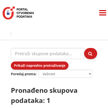
Preskoči
na
sadržaj
Skupovi podаtаkа
Prikaži napredno pretraživanje
Poredaj prema
Pronađeno skupova
podataka: 1