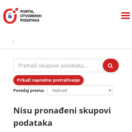
Preskoči
na
sadržaj
Skupovi podаtаkа
Prikaži napredno pretraživanje
Poredaj prema
Nisu pronađeni skupovi
podataka