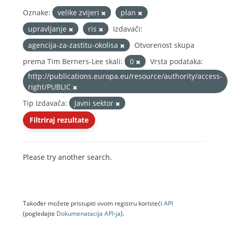
Oznake:
velike zvijeri
plan
upravljanje
ris
Izdavači:
agencija-za-zastitu-okolisa
Otvorenost skupa
prema Tim Berners-Lee skali:
0
Vrsta podataka:
http://publications.europa.eu/resource/authority/access-
right/PUBLIC
Tip Izdavača:
Javni sektor
Filtriraj rezultate
Please try another search.
Također možete pristupiti ovom registru koristeći
API
(pogledajte
Dokumenаtаcijа API-jа
).