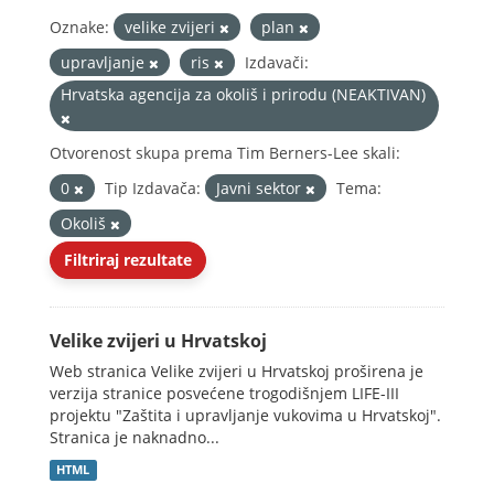
Oznake:
velike zvijeri
plan
upravljanje
ris
Izdavači:
Hrvatska agencija za okoliš i prirodu (NEAKTIVAN)
Otvorenost skupa prema Tim Berners-Lee skali:
0
Tip Izdavača:
Javni sektor
Tema:
Okoliš
Filtriraj rezultate
Velike zvijeri u Hrvatskoj
Web stranica Velike zvijeri u Hrvatskoj proširena je
verzija stranice posvećene trogodišnjem LIFE-III
projektu "Zaštita i upravljanje vukovima u Hrvatskoj".
Stranica je naknadno...
HTML