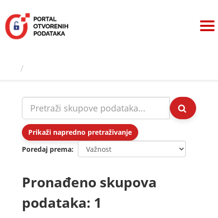
Preskoči
na
sadržaj
Skupovi podаtаkа
Prikaži napredno pretraživanje
Poredaj prema
Pronađeno skupova
podataka: 1