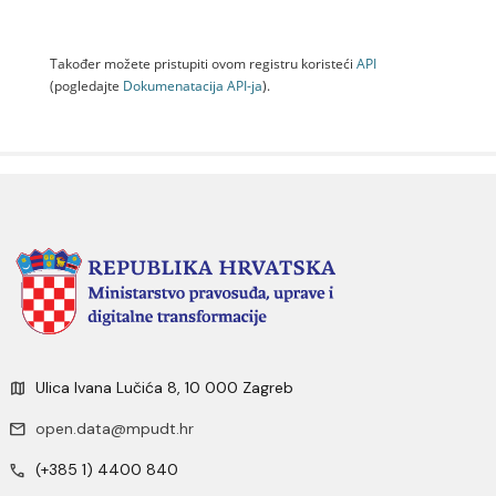
Također možete pristupiti ovom registru koristeći
API
(pogledajte
Dokumenаtаcijа API-jа
).