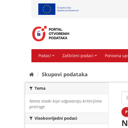
Preskoči
na
sadržaj
Skupovi podаtаkа
Tema
Nema stavki koje odgovaraju kriterijima
pretrage
P
Visokovrijedni podaci
N