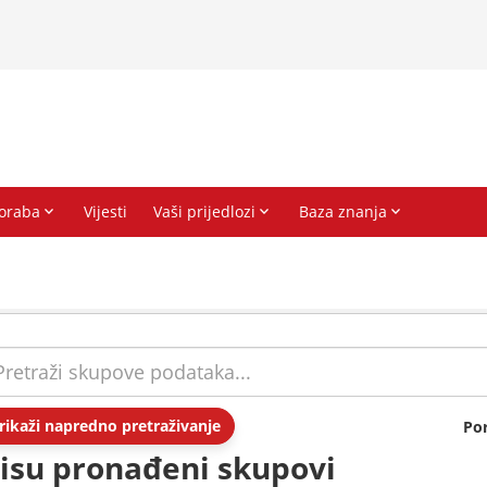
rikaži napredno pretraživanje
Po
isu pronađeni skupovi