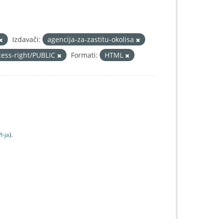
Izdavači:
agencija-za-zastitu-okolisa
cess-right/PUBLIC
Formati:
HTML
I-jа
).