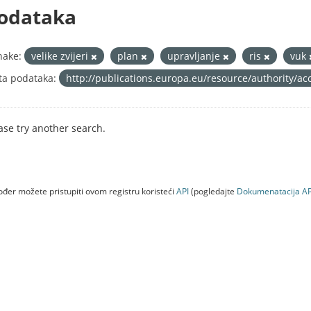
odataka
nake:
velike zvijeri
plan
upravljanje
ris
vuk
ta podataka:
http://publications.europa.eu/resource/authority/ac
ase try another search.
đer možete pristupiti ovom registru koristeći
API
(pogledajte
Dokumenаtаcijа AP