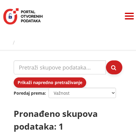
Preskoči
na
sadržaj
Skupovi podаtаkа
Prikaži napredno pretraživanje
Poredaj prema
Pronađeno skupova
podataka: 1