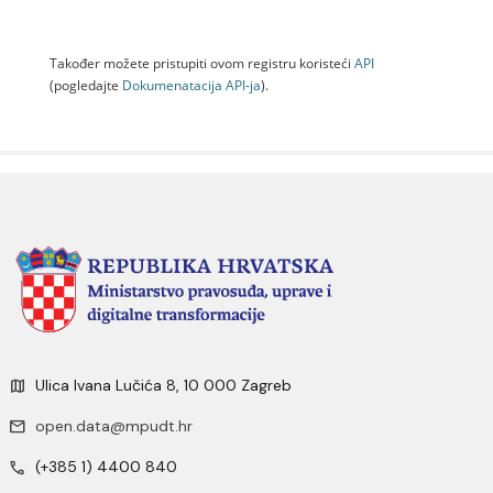
Također možete pristupiti ovom registru koristeći
API
(pogledajte
Dokumenаtаcijа API-jа
).