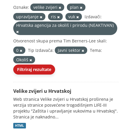
Oznake:
velike zvijeri
plan
upravljanje
ris
vuk
Izdavači:
Hrvatska agencija za okoliš i prirodu (NEAKTIVAN)
Otvorenost skupa prema Tim Berners-Lee skali:
0
Tip Izdavača:
Javni sektor
Tema:
Okoliš
Filtriraj rezultate
Velike zvijeri u Hrvatskoj
Web stranica Velike zvijeri u Hrvatskoj proširena je
verzija stranice posvećene trogodišnjem LIFE-III
projektu "Zaštita i upravljanje vukovima u Hrvatskoj".
Stranica je naknadno...
HTML