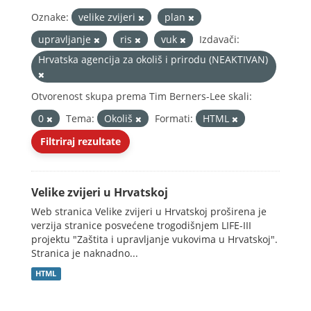
Oznake:
velike zvijeri
plan
upravljanje
ris
vuk
Izdavači:
Hrvatska agencija za okoliš i prirodu (NEAKTIVAN)
Otvorenost skupa prema Tim Berners-Lee skali:
0
Tema:
Okoliš
Formati:
HTML
Filtriraj rezultate
Velike zvijeri u Hrvatskoj
Web stranica Velike zvijeri u Hrvatskoj proširena je
verzija stranice posvećene trogodišnjem LIFE-III
projektu "Zaštita i upravljanje vukovima u Hrvatskoj".
Stranica je naknadno...
HTML