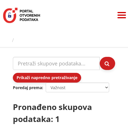
Preskoči
na
sadržaj
Skupovi podаtаkа
Prikaži napredno pretraživanje
Poredaj prema
Pronađeno skupova
podataka: 1