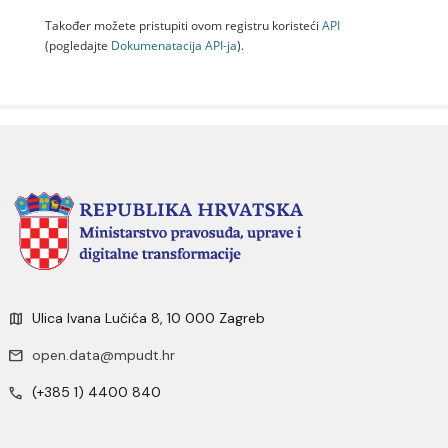
Također možete pristupiti ovom registru koristeći
API
(pogledajte
Dokumenаtаcijа API-jа
).