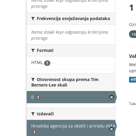
Nema stavki koje odgovaraju kriterijima
1
pretrage
Frekvencija osvježavanja podataka
Oz
Nema stavki koje odgovaraju kriterijima
H
pretrage
Formati
Vel
HTML
1
Web
upr
Otvorenost skupa prema Tim
HT
Berners-Lee skali
0
1
Tako
Izdavači
Hrvatska agencija za okoliš i prirodu (NEAKTIVAN)
1