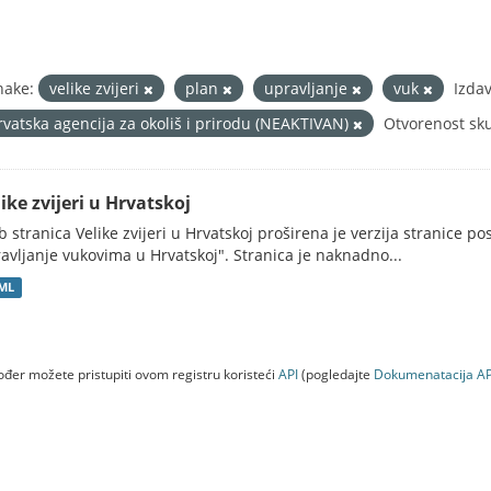
nake:
velike zvijeri
plan
upravljanje
vuk
Izdav
rvatska agencija za okoliš i prirodu (NEAKTIVAN)
Otvorenost sk
ike zvijeri u Hrvatskoj
 stranica Velike zvijeri u Hrvatskoj proširena je verzija stranice po
avljanje vukovima u Hrvatskoj". Stranica je naknadno...
ML
đer možete pristupiti ovom registru koristeći
API
(pogledajte
Dokumenаtаcijа AP