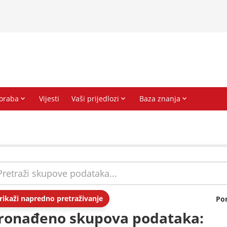
rikaži napredno pretraživanje
Po
ronađeno skupova podataka: