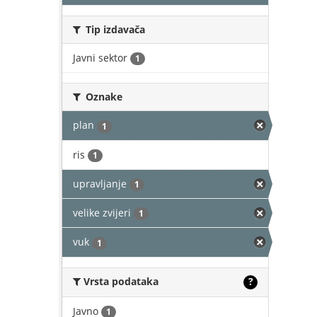
Tip izdavača
Javni sektor
1
Oznake
plan
1
ris
1
upravljanje
1
velike zvijeri
1
vuk
1
Vrsta podataka
?
Javno
1