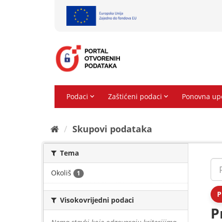
Preskoči
na
sadržaj
Skupovi podаtаkа
Tema
Okoliš
1
P
Visokovrijedni podaci
P