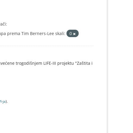
ači:
upa prema Tim Berners-Lee skali:
0
svećene trogodišnjem LIFE-III projektu "Zaštita i
I-jа
).