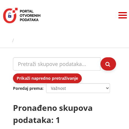
Preskoči
na
sadržaj
Skupovi podаtаkа
Prikaži napredno pretraživanje
Poredaj prema
Pronađeno skupova
podataka: 1