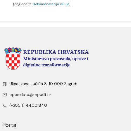
(pogledajte
Dokumenаtаcijа API-jа
).