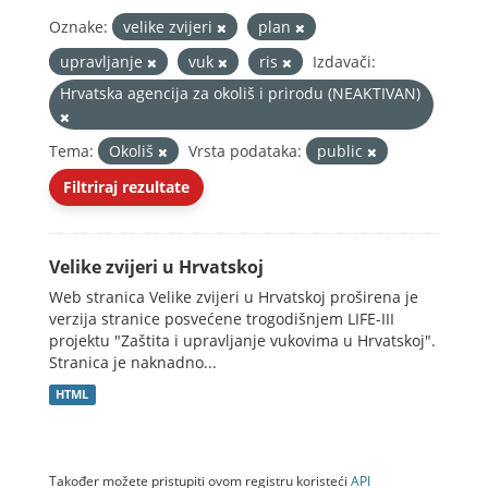
Oznake:
velike zvijeri
plan
upravljanje
vuk
ris
Izdavači:
Hrvatska agencija za okoliš i prirodu (NEAKTIVAN)
Tema:
Okoliš
Vrsta podataka:
public
Filtriraj rezultate
Velike zvijeri u Hrvatskoj
Web stranica Velike zvijeri u Hrvatskoj proširena je
verzija stranice posvećene trogodišnjem LIFE-III
projektu "Zaštita i upravljanje vukovima u Hrvatskoj".
Stranica je naknadno...
HTML
Također možete pristupiti ovom registru koristeći
API