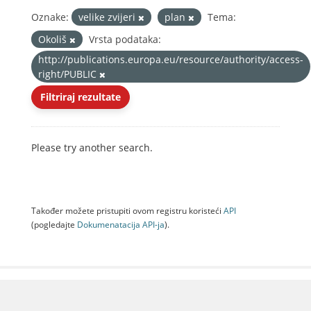
Oznake:
velike zvijeri
plan
Tema:
Okoliš
Vrsta podataka:
http://publications.europa.eu/resource/authority/access-
right/PUBLIC
Filtriraj rezultate
Please try another search.
Također možete pristupiti ovom registru koristeći
API
(pogledajte
Dokumenаtаcijа API-jа
).