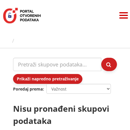
Preskoči
na
sadržaj
Skupovi podаtаkа
Prikaži napredno pretraživanje
Poredaj prema
Nisu pronađeni skupovi
podataka