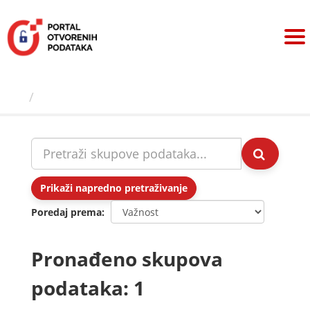
Preskoči
na
sadržaj
Skupovi podаtаkа
Prikaži napredno pretraživanje
Poredaj prema
Pronađeno skupova
podataka: 1