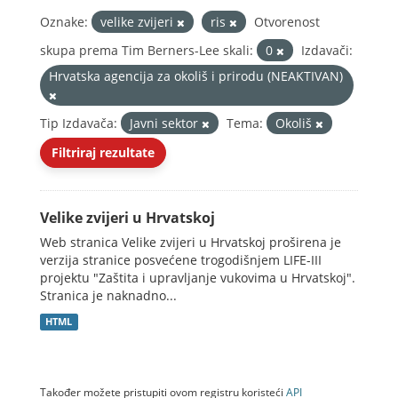
Oznake:
velike zvijeri
ris
Otvorenost
skupa prema Tim Berners-Lee skali:
0
Izdavači:
Hrvatska agencija za okoliš i prirodu (NEAKTIVAN)
Tip Izdavača:
Javni sektor
Tema:
Okoliš
Filtriraj rezultate
Velike zvijeri u Hrvatskoj
Web stranica Velike zvijeri u Hrvatskoj proširena je
verzija stranice posvećene trogodišnjem LIFE-III
projektu "Zaštita i upravljanje vukovima u Hrvatskoj".
Stranica je naknadno...
HTML
Također možete pristupiti ovom registru koristeći
API