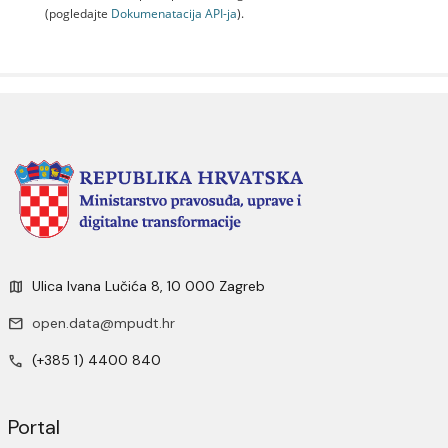
(pogledajte
Dokumenаtаcijа API-jа
).