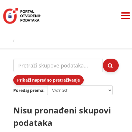
Preskoči
na
sadržaj
Skupovi podаtаkа
Prikaži napredno pretraživanje
Poredaj prema
Nisu pronađeni skupovi
podataka