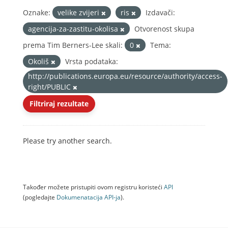
Oznake:
velike zvijeri
ris
Izdavači:
agencija-za-zastitu-okolisa
Otvorenost skupa
prema Tim Berners-Lee skali:
0
Tema:
Okoliš
Vrsta podataka:
http://publications.europa.eu/resource/authority/access-
right/PUBLIC
Filtriraj rezultate
Please try another search.
Također možete pristupiti ovom registru koristeći
API
(pogledajte
Dokumenаtаcijа API-jа
).