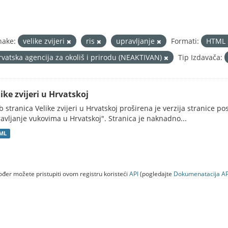
nake:
velike zvijeri
ris
upravljanje
Formati:
HTML
rvatska agencija za okoliš i prirodu (NEAKTIVAN)
Tip Izdavača:
ike zvijeri u Hrvatskoj
 stranica Velike zvijeri u Hrvatskoj proširena je verzija stranice po
avljanje vukovima u Hrvatskoj". Stranica je naknadno...
ML
đer možete pristupiti ovom registru koristeći
API
(pogledajte
Dokumenаtаcijа AP