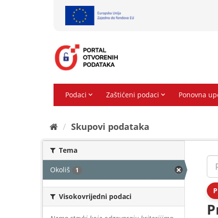
Preskoči
na
sadržaj
Skupovi podаtаkа
Tema
Okoliš
1
P
Visokovrijedni podaci
P