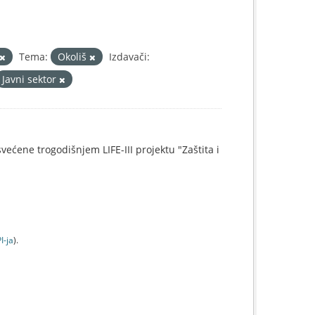
Tema:
Okoliš
Izdavači:
Javni sektor
svećene trogodišnjem LIFE-III projektu "Zaštita i
I-jа
).