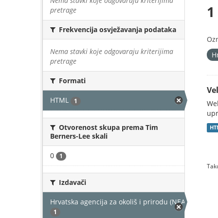
Nema stavki koje odgovaraju kriterijima
1
pretrage
Frekvencija osvježavanja podataka
Oz
Nema stavki koje odgovaraju kriterijima
H
pretrage
Formati
Vel
HTML
1
Web
upr
Otvorenost skupa prema Tim
HT
Berners-Lee skali
0
1
Tako
Izdavači
Hrvatska agencija za okoliš i prirodu (NEAKTIVAN)
1