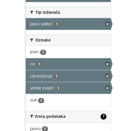
Tip izdavača
Javni sektor
1
Oznake
plan
1
ris
1
upravljanje
1
velike zvijeri
1
vuk
1
Vrsta podataka
?
Javno
1