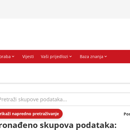
rikaži napredno pretraživanje
Po
ronađeno skupova podataka: