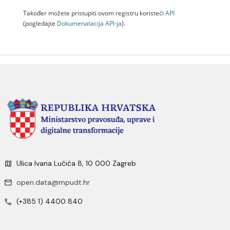
Također možete pristupiti ovom registru koristeći
API
(pogledajte
Dokumenаtаcijа API-jа
).