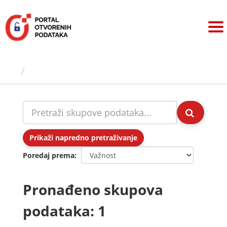
Preskoči
na
sadržaj
Skupovi podаtаkа
Prikaži napredno pretraživanje
Poredaj prema
Pronađeno skupova
podataka: 1