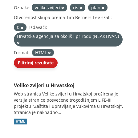
Oznake:
velike zvijeri
ris
plan
Otvorenost skupa prema Tim Berners-Lee skali:
0
Izdavači:
Hrvatska agencija za okoliš i prirodu (NEAKTIVAN)
Formati:
HTML
Filtriraj rezultate
Velike zvijeri u Hrvatskoj
Web stranica Velike zvijeri u Hrvatskoj proširena je
verzija stranice posvećene trogodišnjem LIFE-III
projektu "Zaštita i upravljanje vukovima u Hrvatskoj".
Stranica je naknadno...
HTML