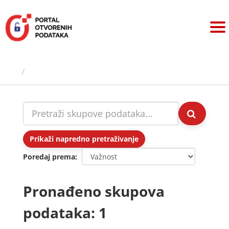
Preskoči
na
sadržaj
Skupovi podаtаkа
Prikaži napredno pretraživanje
Poredaj prema
Pronađeno skupova
podataka: 1