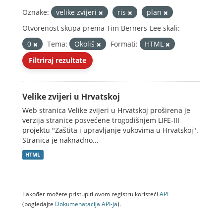
Oznake:
velike zvijeri
ris
plan
Otvorenost skupa prema Tim Berners-Lee skali:
0
Tema:
Okoliš
Formati:
HTML
Filtriraj rezultate
Velike zvijeri u Hrvatskoj
Web stranica Velike zvijeri u Hrvatskoj proširena je
verzija stranice posvećene trogodišnjem LIFE-III
projektu "Zaštita i upravljanje vukovima u Hrvatskoj".
Stranica je naknadno...
HTML
Također možete pristupiti ovom registru koristeći
API
(pogledajte
Dokumenаtаcijа API-jа
).