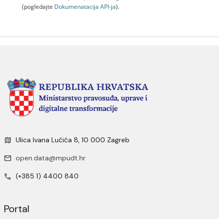
(pogledajte
Dokumenаtаcijа API-jа
).