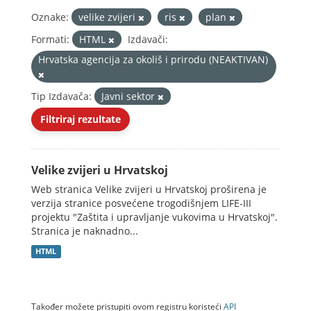
Oznake:
velike zvijeri
ris
plan
Formati:
HTML
Izdavači:
Hrvatska agencija za okoliš i prirodu (NEAKTIVAN)
Tip Izdavača:
Javni sektor
Filtriraj rezultate
Velike zvijeri u Hrvatskoj
Web stranica Velike zvijeri u Hrvatskoj proširena je
verzija stranice posvećene trogodišnjem LIFE-III
projektu "Zaštita i upravljanje vukovima u Hrvatskoj".
Stranica je naknadno...
HTML
Također možete pristupiti ovom registru koristeći
API