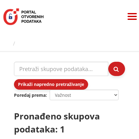
Preskoči
na
sadržaj
Skupovi podаtаkа
Prikaži napredno pretraživanje
Poredaj prema
Pronađeno skupova
podataka: 1