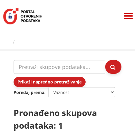
Preskoči
na
sadržaj
Skupovi podаtаkа
Prikaži napredno pretraživanje
Poredaj prema
Pronađeno skupova
podataka: 1