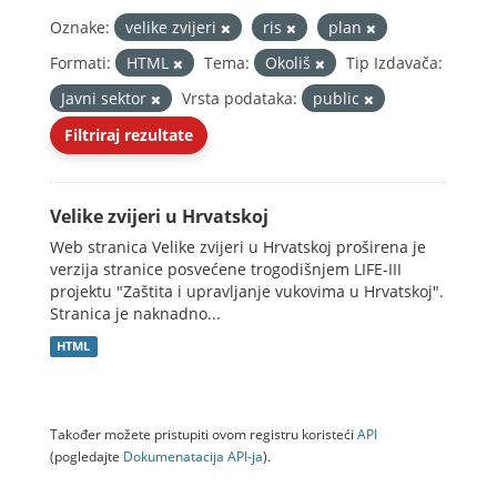
Oznake:
velike zvijeri
ris
plan
Formati:
HTML
Tema:
Okoliš
Tip Izdavača:
Javni sektor
Vrsta podataka:
public
Filtriraj rezultate
Velike zvijeri u Hrvatskoj
Web stranica Velike zvijeri u Hrvatskoj proširena je
verzija stranice posvećene trogodišnjem LIFE-III
projektu "Zaštita i upravljanje vukovima u Hrvatskoj".
Stranica je naknadno...
HTML
Također možete pristupiti ovom registru koristeći
API
(pogledajte
Dokumenаtаcijа API-jа
).