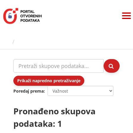
Preskoči
na
sadržaj
Skupovi podаtаkа
Prikaži napredno pretraživanje
Poredaj prema
Pronađeno skupova
podataka: 1