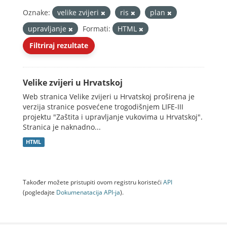
Oznake:
velike zvijeri
ris
plan
upravljanje
Formati:
HTML
Filtriraj rezultate
Velike zvijeri u Hrvatskoj
Web stranica Velike zvijeri u Hrvatskoj proširena je
verzija stranice posvećene trogodišnjem LIFE-III
projektu "Zaštita i upravljanje vukovima u Hrvatskoj".
Stranica je naknadno...
HTML
Također možete pristupiti ovom registru koristeći
API
(pogledajte
Dokumenаtаcijа API-jа
).