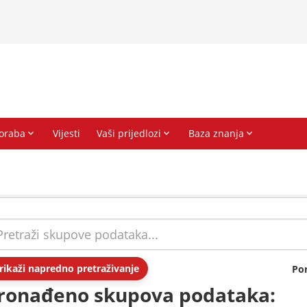
rikaži napredno pretraživanje
Po
ronađeno skupova podataka: