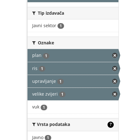
Tip izdavača
Javni sektor
1
Oznake
plan
1
ris
1
upravljanje
1
velike zvijeri
1
vuk
1
Vrsta podataka
?
Javno
1