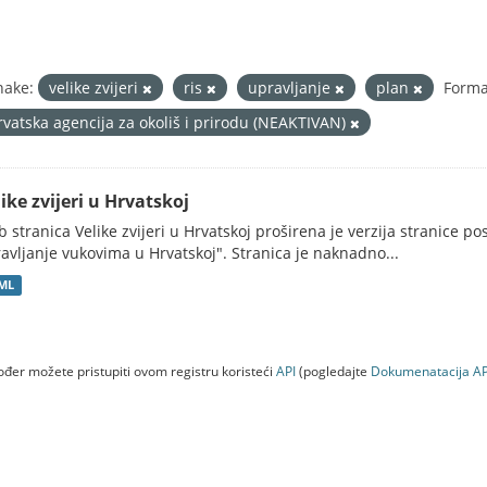
nake:
velike zvijeri
ris
upravljanje
plan
Forma
rvatska agencija za okoliš i prirodu (NEAKTIVAN)
ike zvijeri u Hrvatskoj
 stranica Velike zvijeri u Hrvatskoj proširena je verzija stranice po
avljanje vukovima u Hrvatskoj". Stranica je naknadno...
ML
đer možete pristupiti ovom registru koristeći
API
(pogledajte
Dokumenаtаcijа AP