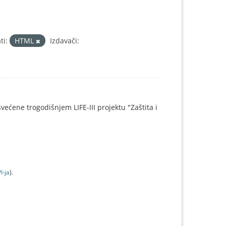
ti:
HTML
Izdavači:
svećene trogodišnjem LIFE-III projektu "Zaštita i
I-jа
).