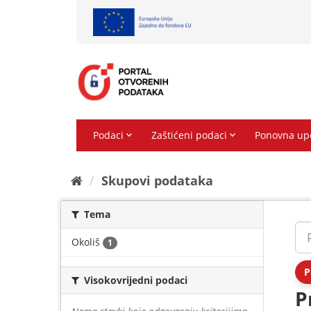
Preskoči
na
sadržaj
Skupovi podаtаkа
Tema
Okoliš
1
P
Visokovrijedni podaci
P