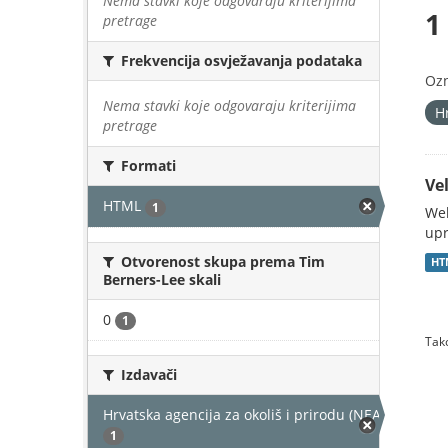
Nema stavki koje odgovaraju kriterijima
1
pretrage
Frekvencija osvježavanja podataka
Oz
Nema stavki koje odgovaraju kriterijima
H
pretrage
Formati
Vel
HTML
1
Web
upr
Otvorenost skupa prema Tim
HT
Berners-Lee skali
0
1
Tako
Izdavači
Hrvatska agencija za okoliš i prirodu (NEAKTIVAN)
1