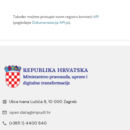
Također možete pristupiti ovom registru koristeći
API
(pogledajte
Dokumenаtаcijа API-jа
).