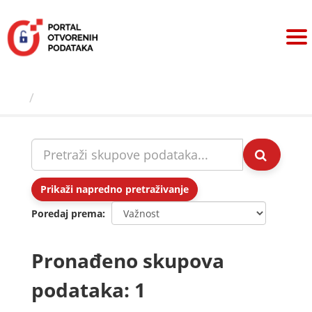
Preskoči
na
sadržaj
Skupovi podаtаkа
Prikaži napredno pretraživanje
Poredaj prema
Pronađeno skupova
podataka: 1