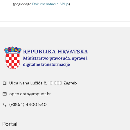
(pogledajte
Dokumenаtаcijа API-jа
).