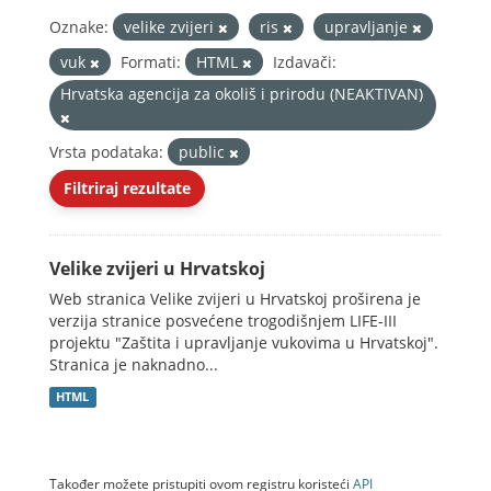
Oznake:
velike zvijeri
ris
upravljanje
vuk
Formati:
HTML
Izdavači:
Hrvatska agencija za okoliš i prirodu (NEAKTIVAN)
Vrsta podataka:
public
Filtriraj rezultate
Velike zvijeri u Hrvatskoj
Web stranica Velike zvijeri u Hrvatskoj proširena je
verzija stranice posvećene trogodišnjem LIFE-III
projektu "Zaštita i upravljanje vukovima u Hrvatskoj".
Stranica je naknadno...
HTML
Također možete pristupiti ovom registru koristeći
API