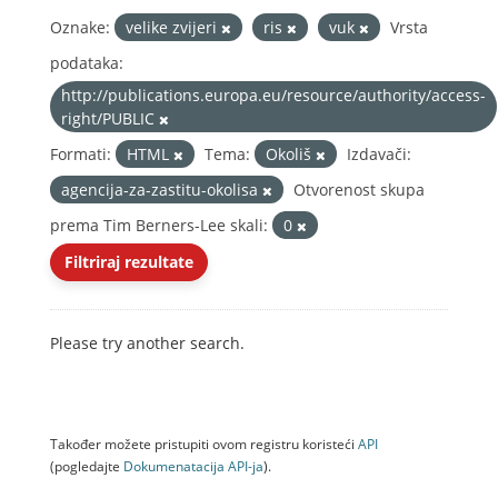
Oznake:
velike zvijeri
ris
vuk
Vrsta
podataka:
http://publications.europa.eu/resource/authority/access-
right/PUBLIC
Formati:
HTML
Tema:
Okoliš
Izdavači:
agencija-za-zastitu-okolisa
Otvorenost skupa
prema Tim Berners-Lee skali:
0
Filtriraj rezultate
Please try another search.
Također možete pristupiti ovom registru koristeći
API
(pogledajte
Dokumenаtаcijа API-jа
).