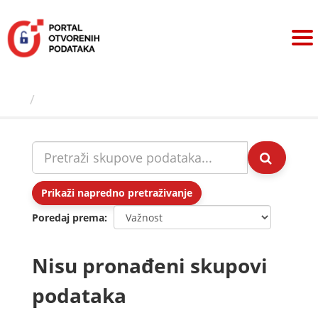
Preskoči
na
sadržaj
Skupovi podаtаkа
Prikaži napredno pretraživanje
Poredaj prema
Nisu pronađeni skupovi
podataka