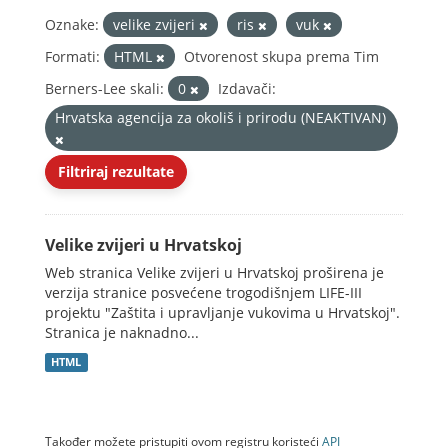
Oznake:
velike zvijeri
ris
vuk
Formati:
HTML
Otvorenost skupa prema Tim
Berners-Lee skali:
0
Izdavači:
Hrvatska agencija za okoliš i prirodu (NEAKTIVAN)
Filtriraj rezultate
Velike zvijeri u Hrvatskoj
Web stranica Velike zvijeri u Hrvatskoj proširena je
verzija stranice posvećene trogodišnjem LIFE-III
projektu "Zaštita i upravljanje vukovima u Hrvatskoj".
Stranica je naknadno...
HTML
Također možete pristupiti ovom registru koristeći
API