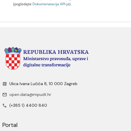
(pogledajte
Dokumenаtаcijа API-jа
).