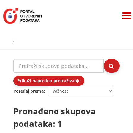
Preskoči
na
sadržaj
Skupovi podаtаkа
Prikaži napredno pretraživanje
Poredaj prema
Pronađeno skupova
podataka: 1