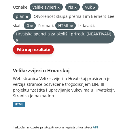
Oznake:
velike zvijeri
ris
vuk
plan
Otvorenost skupa prema Tim Berners-Lee
skali:
0
Formati:
HTML
Izdavači:
Hrvatska agencija za okoliš i prirodu (NEAKTIVAN)
Filtriraj rezultate
Velike zvijeri u Hrvatskoj
Web stranica Velike zvijeri u Hrvatskoj proširena je
verzija stranice posvećene trogodišnjem LIFE-III
projektu "Zaštita i upravljanje vukovima u Hrvatskoj".
Stranica je naknadno...
HTML
Također možete pristupiti ovom registru koristeći
API