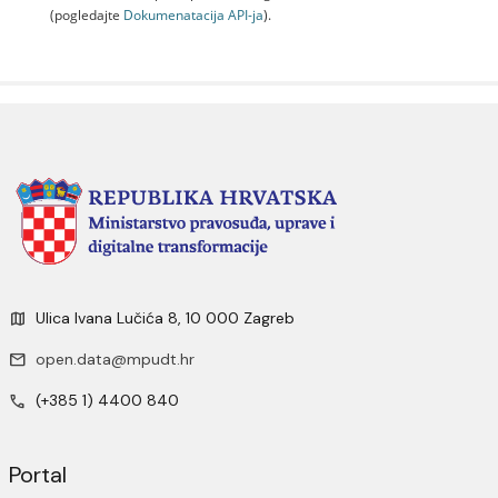
(pogledajte
Dokumenаtаcijа API-jа
).