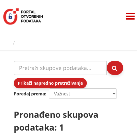
Preskoči
na
sadržaj
Skupovi podаtаkа
Prikaži napredno pretraživanje
Poredaj prema
Pronađeno skupova
podataka: 1