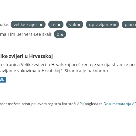
nake:
velike zvijeri
ris
vuk
upravljanje
plan
ma Tim Berners-Lee skali:
0
ike zvijeri u Hrvatskoj
 stranica Velike zvijeri u Hrvatskoj proširena je verzija stranice po
avljanje vukovima u Hrvatskoj". Stranica je naknadno...
ML
đer možete pristupiti ovom registru koristeći
API
(pogledajte
Dokumenаtаcijа AP