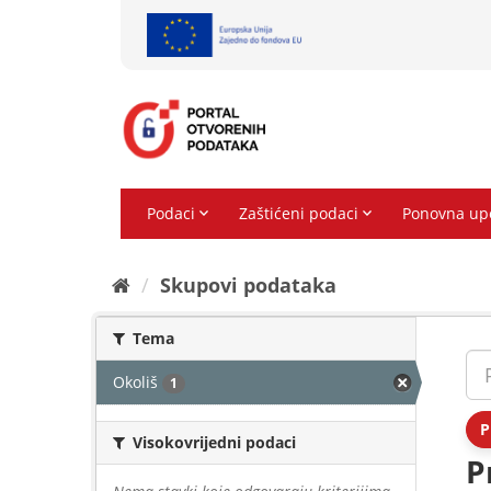
Preskoči
na
sadržaj
Skupovi podаtаkа
Tema
Okoliš
1
P
Visokovrijedni podaci
P