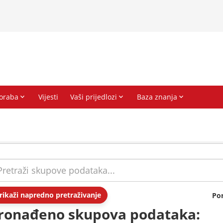
rikaži napredno pretraživanje
Po
ronađeno skupova podataka: