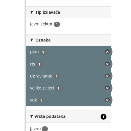
Tip izdavača
Javni sektor
1
Oznake
plan
1
ris
1
upravljanje
1
velike zvijeri
1
vuk
1
Vrsta podataka
?
Javno
1