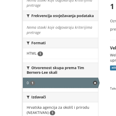
Nema stavki koje odgovaraju kriterijima
1
pretrage
Frekvencija osvježavanja podataka
Oz
Nema stavki koje odgovaraju kriterijima
pre
pretrage
Formati
Vel
HTML
1
Web
upr
Otvorenost skupa prema Tim
HT
Berners-Lee skali
0
1
Tako
Izdavači
Hrvatska agencija za okoliš i prirodu
(NEAKTIVAN)
1