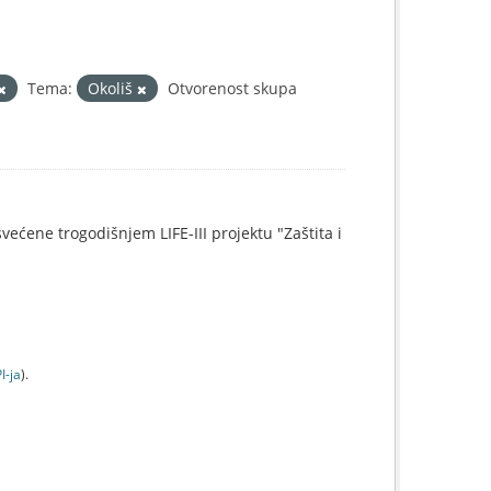
Tema:
Okoliš
Otvorenost skupa
svećene trogodišnjem LIFE-III projektu "Zaštita i
I-jа
).