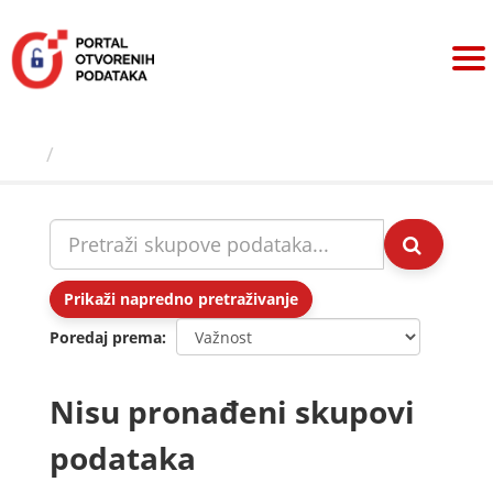
Preskoči
na
sadržaj
Skupovi podаtаkа
Prikaži napredno pretraživanje
Poredaj prema
Nisu pronađeni skupovi
podataka