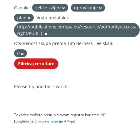
Oznake:
velike zvijeri
upravljanje
plan
Vrsta podataka:
http://publications.europa.eu/resource/authority/access-
right/PUBLIC
Otvorenost skupa prema Tim Berners-Lee skali:
0
Filtriraj rezultate
Please try another search.
Također možete pristupiti ovom registru koristeći
API
(pogledajte
Dokumenаtаcijа API-jа
).