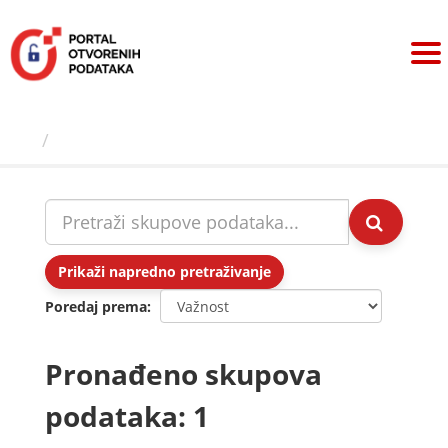
Preskoči
na
sadržaj
Skupovi podаtаkа
Prikaži napredno pretraživanje
Poredaj prema
Pronađeno skupova
podataka: 1