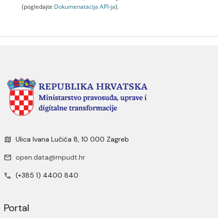
(pogledajte
Dokumenаtаcijа API-jа
).