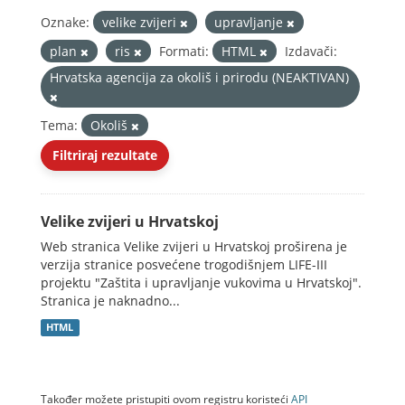
Oznake:
velike zvijeri
upravljanje
plan
ris
Formati:
HTML
Izdavači:
Hrvatska agencija za okoliš i prirodu (NEAKTIVAN)
Tema:
Okoliš
Filtriraj rezultate
Velike zvijeri u Hrvatskoj
Web stranica Velike zvijeri u Hrvatskoj proširena je
verzija stranice posvećene trogodišnjem LIFE-III
projektu "Zaštita i upravljanje vukovima u Hrvatskoj".
Stranica je naknadno...
HTML
Također možete pristupiti ovom registru koristeći
API