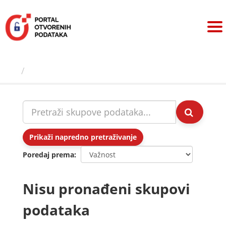
Preskoči
na
sadržaj
Skupovi podаtаkа
Prikaži napredno pretraživanje
Poredaj prema
Nisu pronađeni skupovi
podataka