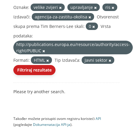
Oznake:
velike zvijeri
upravljanje
ris
Izdavači:
agencija-za-zastitu-okolisa
Otvorenost
skupa prema Tim Berners-Lee skali:
0
Vrsta
podataka:
http://publications.europa.eu/resource/authority/access-
right/PUBLIC
Formati:
HTML
Tip Izdavača:
Javni sektor
Filtriraj rezultate
Please try another search.
Također možete pristupiti ovom registru koristeći
API
(pogledajte
Dokumenаtаcijа API-jа
).