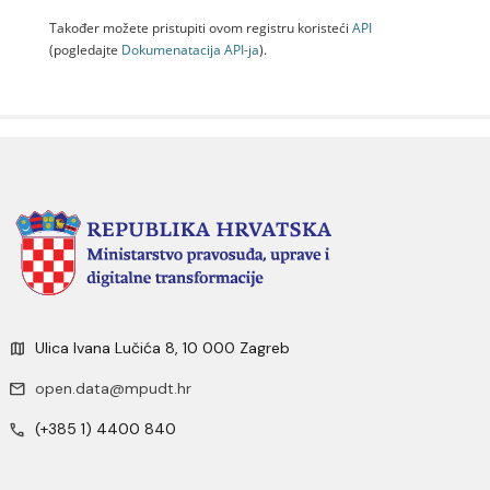
Također možete pristupiti ovom registru koristeći
API
(pogledajte
Dokumenаtаcijа API-jа
).