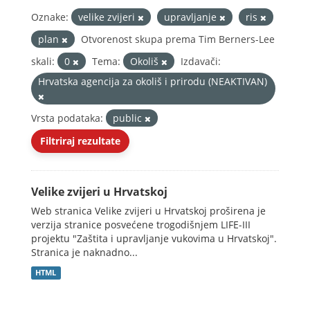
Oznake:
velike zvijeri
upravljanje
ris
plan
Otvorenost skupa prema Tim Berners-Lee
skali:
0
Tema:
Okoliš
Izdavači:
Hrvatska agencija za okoliš i prirodu (NEAKTIVAN)
Vrsta podataka:
public
Filtriraj rezultate
Velike zvijeri u Hrvatskoj
Web stranica Velike zvijeri u Hrvatskoj proširena je
verzija stranice posvećene trogodišnjem LIFE-III
projektu "Zaštita i upravljanje vukovima u Hrvatskoj".
Stranica je naknadno...
HTML