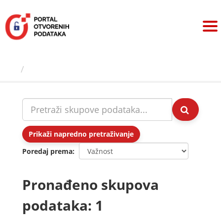
Preskoči
na
sadržaj
Skupovi podаtаkа
Prikaži napredno pretraživanje
Poredaj prema
Pronađeno skupova
podataka: 1