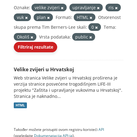
Oznake:
velike zvijeri
upravljanje
ris
vuk
plan
Formati:
HTML
Otvorenost
skupa prema Tim Berners-Lee skali:
0
Tema:
Okoliš
Vrsta podataka:
public
Filtriraj rezultate
Velike zvijeri u Hrvatskoj
Web stranica Velike zvijeri u Hrvatskoj proširena je
verzija stranice posvećene trogodišnjem LIFE-III
projektu "Zaštita i upravljanje vukovima u Hrvatskoj".
Stranica je naknadno...
HTML
Također možete pristupiti ovom registru koristeći
API
(pogledajte
Dokumenаtаcijа API-jа
).