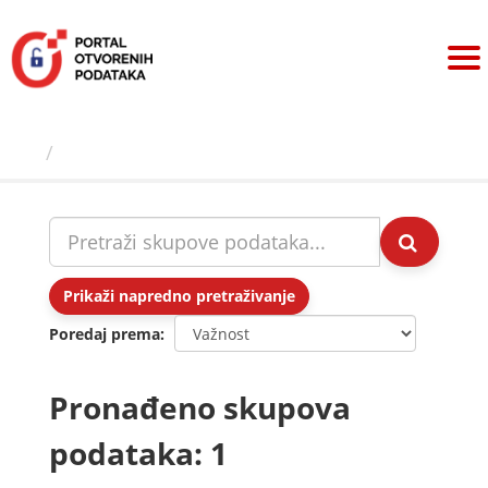
Preskoči
na
sadržaj
Skupovi podаtаkа
Prikaži napredno pretraživanje
Poredaj prema
Pronađeno skupova
podataka: 1